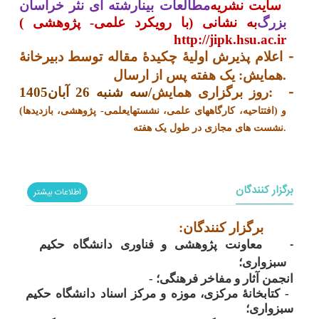
سایت نشریه
مطالعات بینارشته ای نثر خراسان
بزرگ
( با رویکرد علمی- پژوهشی) به نشانی
http://jipk.hsu.ac.ir
-
اعلام پذیرش اولیۀ چکیدۀ مقاله توسط دبیرخانۀ
همایش: یک هفته پس از ارسال.
-
روز برگزاری همایش:
سه شنبه 26 آبان1405/
(افتتاحیه، کارگاه­های علمی، نشست­های­علمی- پژوهشی، بازدیدها) و
نشست های مجازی در طول یک هفته.
برگزار کنندگان
اطلاعات بیشتر
برگزار کنندگان:
-
معاونت پژوهشی و فناوری دانشگاه حکیم
سبزواری؛
- انجمن آثار و مفاخر فرهنگی؛
-
کتابخانۀ مرکزی، موزه و مرکز اسناد دانشگاه حکیم
سبزواری؛