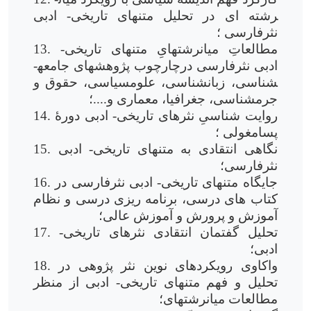
رشته ای در تحلیل متن­های تاریخی- ادبی
نثرفارسی ؛
13. مطالعاتِ میان­رشته­ایِ متن­های تاریخی-
ادبی نثرفارسی درچارچوب پژوهش­های جامعه­
شناسی، زبان­شناسی، علوم­سیاسی، حقوق و
جرم­شناسی، جغرافیا، معماری و....؛
14. روایت شناسیِ نثرهای تاریخی- ادبی دورۀ
پسامغولی ؛
15. نگاهی انتقادی به متن­های تاریخی- ادبی
نثرفارسی؛
16. جایگاه متن­های تاریخی- ادبی نثرفارسی در
کتاب های درسی، برنامه ریزی درسی و نظام
آموزش و پرورش و آموزش عالی؛
17. تحلیل گفتمان انتقادی نثرهای تاریخی-
ادبی؛
18. واکاوی رویکردهای نوین نثر پژوهی در
تحلیل و فهم متن­های تاریخی- ادبی از منظر
مطالعات میان­رشته­ای؛