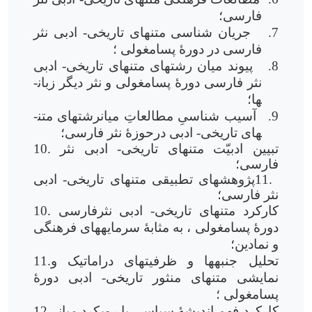
فارسی؛
7.
جریان شناسی متن­های تاریخی- ادبی نثر
فارسی در دورۀ پسامغولی ؛
8.
پیوند میان رشته­ای متن­های تاریخی- ادبی
نثر فارسی دورۀ پسامغولی و نثر دیگر زبان­
ها؛
9.
آسیب شناسیِ مطالعاتِ میان­رشته­ای متن­
های تاریخی- ادبی درحوزۀ نثر فارسی؛
10. تبیین ادبیّت متن­های تاریخی- ادبی نثر
فارسی؛
11.
پژوهش­های تطبیقی متن­های تاریخی- ادبی
نثر فارسی؛
10. کارکرد متن­های تاریخی- ادبی نثرفارسی
دورۀ پسامغولی ، به مثابۀ سرمایه­های فرهنگی
و نمادین؛
11.تحلیل جنبه­ها و ظرفیت­های دراماتیک و
نمایشی متن­های منثور تاریخی- ادبی دورۀ
پسامغولی ؛
12. کارکرد فهم اندیشۀ سیاسی با رویکرد میان­