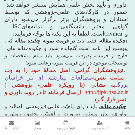
داوری و تأیید بخش علمی همایش منتشر خواهد شد.
حضور در کارگاه
های علمی-پژوهشی که توسط
استادان و پژوهشگران برتر برگزار می
شود دارای
گواهی معتبر دانشگاهی و نمایه
های
ISC
و
Civilica
است. لطفاً به این نکته
ها توجّه فرمایید
:
چکیده مقاله
،
فقط
باید در
فرمت نمونه چکیده مقاله
که
.
1
پیوستِ این نامه است گتجانده شود و چکیده
مقاله های
خارج از فرمت، پذیرفته نمی
شود. باید تمام مشخصات و
توضیحات موجود در این فرمت نمونه رعایت شود؛
پژوهشگران گرامی، اصل مقالۀ خود را به وب
2.
سایت نشریه
مطالعات بینارشته ای نثر خراسان
بزرگ
( با رویکرد علمی- پژوهشی) به نشانی
http://jipk.hsu.ac.ir
ارسال فرمایند تا در روند داوری و
نشر قرار گیرد.
باید دارای ماهیّت علمی-
چکیده مقاله،
3.
پژوهشی، اصالت و
نوآوری، بیان مسئله، ضرورت­ و اهمیّت تحقیق، روش و
هدف­
ها و دستاوردهای تحقیق باشد (بدون عنوان­
های فرعی)؛
رعایت اصول نگارشی مراکز دانشگاهی و «دستور خط
خانه
ثبت نام / ورود
تاریخ های مهم
پوستر
ارتباط با ما