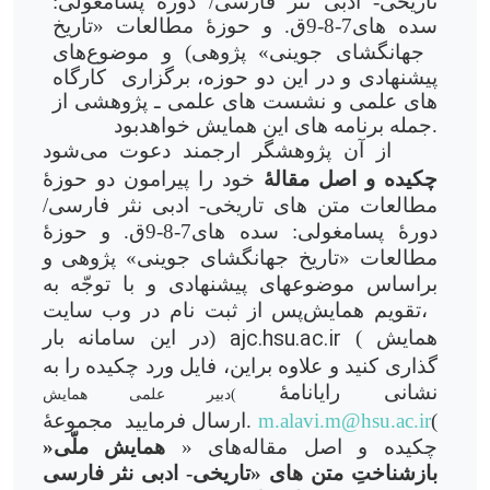
تاریخی- ادبی نثر فارسی/ دورۀ پسامغولی:
سده های7-8-9ق. و حوزۀ مطالعات «تاریخ
جهانگشای جوینی» پژوهی) و
موضوع
های
پیشنهادی و در این دو حوزه، برگزاری
کارگاه
های علمی و نشست های علمی ـ پژوهشی از
جمله برنامه های این همایش خواهدبود.
از آن پژوهشگر ارجمند دعوت می
شود
چکیده و اصل مقالۀ
خود را پیرامون دو حوزۀ
مطالعات متن های تاریخی- ادبی نثر فارسی/
دورۀ پسامغولی: سده های7-8-9ق. و حوزۀ
مطالعات «تاریخ جهانگشای جوینی» پژوهی و
براساس موضوع­های پیشنهادی و با توجّه به
تقویم همایش،
پس
از ثبت نام در وب سایت
ajc.hsu.ac.ir
همایش
(
)
در این سامانه بار
گذاری کنید و علاوه براین، فایل ورد چکیده را به
نشانی رایانامۀ
دبیر علمی همایش(
(
m.alavi.m@hsu.ac.ir
ارسال فرمایید.
مجموعۀ
چکیده و اصل مقاله
های «
همایش ملّی«
بازشناختِ متن های «تاریخی- ادبی نثر فارسی