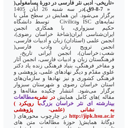
«تاریخی- ادبی نثر فارسی در دورۀ پسامغولی(
7-8-9ق.) »
در سه شنبه 26 آبان 1405
برگزار
می
شود. این همایش در سطح ملّی با
نمایه
های
ISC
و
Civilica
توسط دانشگاه
حکیم سبزواری، با همکاری انجمن
ایران
شناسی ایران(شاخۀ خراسان رضوی)،
انجمن علمی (استادان) زبان و ادبیات فارسی،
انجمن ترویج زبان وادب فارسی(
شعب
ۀ
خراسان)، انجمن ایرانی تاریخ،
فرهنگستان زبان و ادبیات فارسی، انجمن آثار
و مفاخر فرهنگی، بنیاد فرهنگی زنده یاد دکتر
علوی مقدّم و دیگر نهادهای علمی، پژوهشی و
فرهنگی کشوری و نیز نهادها و سازمان
های
استان خراسان رضوی و شهرستان سبزوار
برگزار می
شود. انتشار چکیده مقاله
ها و
مقاله
های کامل همایش(
در نشریه
مطالعات
بینارشته ای نثر خراسان بزرگ
( با رویکرد
علمی- پژوهشی) به نشانی
http://jipk.hsu.ac.ir
) در چارچوب محورهای
دوگانۀ همایش( حوزۀ مطالعات متن های