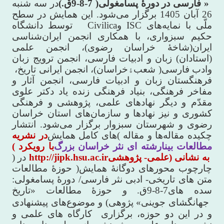
فارسی در دورۀ پسامغولی( 7-8-9ق.) »
در سه شنبه
26 آبان 1405 برگزار
می
شود. این همایش در سطح
ملّی با نمایه
های
ISC
و
Civilica
توسط دانشگاه
حکیم سبزواری، با همکاری انجمن ایران
شناسی
ایران(شاخۀ خراسان رضوی)، انجمن علمی
(استادان) زبان و ادبیات فارسی، انجمن ترویج زبان
وادب فارسی( شعب
ۀ
خراسان)، انجمن ایرانی تاریخ،
فرهنگستان زبان و ادبیات فارسی، انجمن آثار و
مفاخر فرهنگی، بنیاد فرهنگی زنده یاد دکتر علوی
مقدّم و دیگر نهادهای علمی، پژوهشی و فرهنگی
کشوری و نیز نهادها و سازمان
های استان خراسان
رضوی و شهرستان سبزوار برگزار می
شود. انتشار
چکیده مقاله
ها و مقاله
های کامل همایش(
در نشریه
مطالعات بینارشته ای نثر خراسان بزرگ
( با رویکرد
علمی- پژوهشی) به نشانی
http://jipk.hsu.ac.ir
) در
چارچوب محورهای دوگانۀ همایش( حوزۀ مطالعات
متن های تاریخی- ادبی نثر فارسی/ دورۀ پسامغولی:
سده های7-8-9ق. و حوزۀ مطالعات «تاریخ
جهانگشای جوینی» پژوهی) و
موضوع
های پیشنهادی
و در این دو حوزه، برگزاری
کارگاه های علمی و