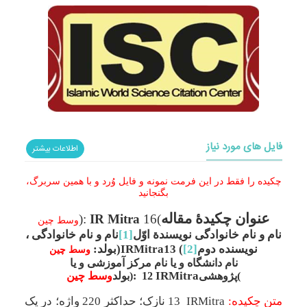
فایل های مورد نیاز
اطلاعات بیشتر
چکیده را فقط در این فرمت نمونه و فایل وُرد و با همین سربرگ،
بگنجانید
عنوان چکیدۀ مقاله
):
IR Mitra
16
(
وسط چین
نام و نام خانوادگی نویسندة اوّل
[1]
، نام و نام خانوادگی
نویسنده دوم
[2]
(
IRMitra13
بولد)
:
وسط چین
نام دانشگاه و یا نام مرکز آموزشی و یا
IRMitra
پژوهشی(
12
بولد):
وسط چین
متن چکیده
:
IRMitra
13
نازک؛
حداکثر 220 واژه؛ در یک