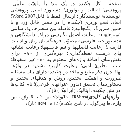
صفحه؛
کل چکیده در یک بند؛ با ماهیّت علمی-
پژوهشی؛ اصالت و نوآوری؛ دستاورد اصیل پژوهشی
نویسنده/ نویسندگان؛ ارسال فقط با فایل
Word 2007
؛
ابعاد: قطع وزیری (چکیده را در همین فایل وُرد و با
همین سربرگ، بگنجانید)؛ فاصله بین سطرها: یک سانتی
متر/
single
؛ رعایت اصول نگارشی مراکز دانشگاهی و
«دستور خط فارسی» مصوّب فرهنگستان زبان و ادبیات
فارسی؛ رعایت فاصله­ها و نیم فاصله­ها؛ رعایت نشانه­
های درست نقطه
گذاری؛ بهره
گیری از «ۀ» برای
نقش
نمای اضافۀ واژه
های مختوم به «ه» غیر ملفوظ؛
مانند: نظری
ۀ
ادبی؛ رعایت کاربرد تشدید در واژه­
ها؛
بدون ذکر منابع و مآخذ در چکیده؛ دارای بیان مسئله،
ضرورت­ و اهمیّت تحقیق، روش و هدف­های تحقیق و
دستاوردهای تحقیق (بدون عنوان­های فرعی)؛ نام کتاب
ها
در متن چکیده: ایتالیک (ایرانیک) نازک.
(
واژه­های کلیدی
13
بولد):
بین 3 تا 6 واژه، بین
IRMitra
(
واژه
ها ویرگول، در پایین چکیده،
IRMitra 12
نازک).