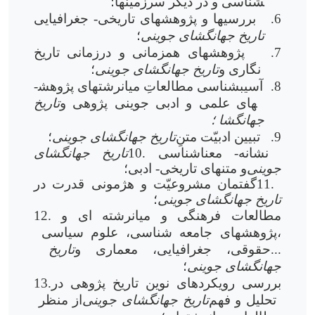
شناسی و در دیگر سرزمین­ها؛
6.
بررسی­ها و پژوهش­های تاریخی- جغرافیایی
تاریخ جهانگشای جوینی
؛
7.
پژوهش­های همزمانی و درزمانی تاریخ
نگاری و
تاریخ جهانگشای جوینی
؛
8.
آسیب­شناسی مطالعاتِ میان­رشته­ای پژوهش­
های علمی و ادبی جوینی پژوهی و
تاریخ
جهانگشا ؛
9.
تبیین ادبیّت متنِ
تاریخ جهانگشای جوینی
؛
10. نشانه- معناشناسی
تاریخ جهانگشای
جوینی
و متن­های تاریخی- ادبی؛
11.
گفتمان مشروعیّت و هژمونی قدرت در
تاریخ جهانگشای جوینی
؛
12. مطالعات فرهنگی و میان­رشته ای و
پژوهش­های جامعه شناسی، علوم سیاسی،
حقوقی، جغرافیایی، معماری و...
تاریخ
جهانگشای جوینی
؛
13.بررسی رویکردهای نوین تاریخ پژوهی در
تحلیل و فهم
تاریخ جهانگشای جوینی
از منظر