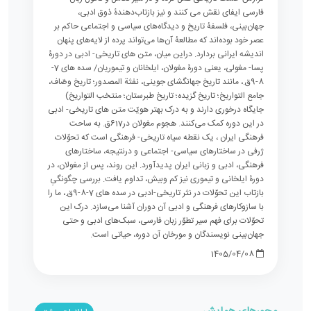
فارسی ایفای نقش می کنند و نیز بازتاب‌دهندۀ ذوق ادبی،
جهان‌بینی، فلسفۀ تاریخ و دیدگاه‌های سیاسی و اجتماعی حاکم بر
عصر خود بوده‌اند که مطالعۀ آن‌ها می‌تواند پرده از لایه‌های پنهان
اندیشه ایرانی بردارد. دراین میان، متن های تاریخی- ادبی در دورۀ
پسا- مغولی، یعنی دورۀ مغولان، ایلخانان و تیموریان/ سده های 7-
8-9ق.، مانند تاریخ جهانگشای جوینی، نفثة المصدور؛ تاریخ وصّاف،
جامع التواریخ؛ تاریخ گزیده؛ تاریخ طبرستان؛ منتخب التواریخ)
جایگاه درخوری دارند و به درک بهتر هویّت متن های تاریخی- ادبی
در این دوره کمک می‌کنند. هجوم مغولان در617ق. به ساحت
فرهنگی ایران ، یک نقطه سیاه تاریخی- فرهنگی است که تحوّلات
ژرفی در ساختارهای سیاسی- اجتماعی و درنتیجه، ساختارهای
فرهنگی، ادبی و زبانی ایران پدیدآورد. این روند، پس از مغولان، در
دورۀ ایلخانی و تیموری نیز کم وبیش، تداوم یافت. بررسی چگونگیِ
بازتاب این تحوّلات در نثر تاریخی-ادبی در سده های 7-8-9ق.، ما را
با سازوکار‌های فرهنگی و ادبی آن دوران آشنا می‌سازد. درک این
تحوّلات برای فهم سیر تطوّر زبان فارسی، سبک‌های ادبی و حتی
جهان‌بینی نویسندگان و مورخان آن دوره، حیاتی است.
1405/04/08