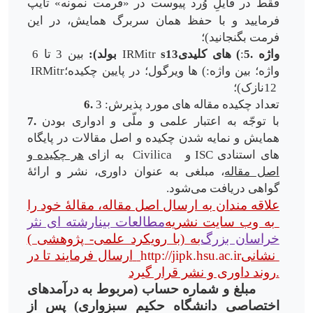
فقط در
فایلِ وُرد پیوست در «فرمت نمونه» تایپ
فرمایید و با حفظ همان سربرگ همایش، در این
فرمت بگنجانید)؛
5. واژه
:
­های کلیدی (
s13
IRMitr
بولد):
بین 3 تا 6
واژه؛ بین واژه
ها ویرگول؛ در پایین چکیده؛ (:
IRMitr
12
نازک)؛
تعداد چکیده مقاله های مورد پذیرش: 3
6.
با توجّه به اعتبار علمی و ملّی و ادواری بودن
7.
همایش و نمایه شدن چکیده و اصل مقالات در پایگاه
های استنادی
ISC
و
Civilica
به ازای
هر چکیده و
اصل مقاله
، مبلغی به عنوان داوری، نشر و ارائۀ
گواهی دریافت می
شود
.
علاقه مندان به ارسال اصل مقاله، مقالۀ خود را
به وب سایت نشریه
مطالعات بینارشته ای نثر
خراسان بزرگ
( با رویکرد علمی- پژوهشی) به
نشانی
http://jipk.hsu.ac.ir
ارسال فرمایند تا در
روند داوری و نشر قرار گیرد.
مبلغ و شماره حساب (مربوط به درآمدهای
اختصاصی دانشگاه حکیم سبزواری) پس از