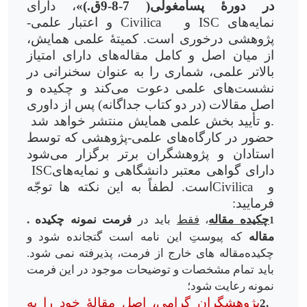
در دورۀ پسامغولی( 7-8-9ق.)»
، دارای
نمایه
های
ISC
و
Civilica
و اعتبار علمی
-
پژوهشی درخوری است. کمیتۀ علمی همایش،
از میان اصل و کامل مقاله
های دارای امتیاز
بالاتر علمی، شماری را به عنوان سخنرانی در
نشست
های علمی دعوت می
کند و چکیده و
اصل مقالات (در دو کتاب جداگانه) پس از داوری
و تأیید بخش علمی همایش منتشر خواهد شد.
حضور در کارگاه
های علمی-پژوهشی که توسط
استادان و پژوهشگران برتر برگزار می
شود
دارای گواهی معتبر دانشگاهی و نمایه
های
ISC
و
Civilica
است. لطفاً به این نکته
ها توجّه
فرمایید
:
چکیده مقاله
،
فقط
باید در
فرمت نمونه چکیده
.
1
مقاله
که پیوستِ این نامه است گتجانده شود و
چکیده
مقاله های خارج از فرمت، پذیرفته نمی
شود.
باید تمام مشخصات و توضیحات موجود در این فرمت
نمونه رعایت شود؛
پژوهشگران گرامی، اصل مقالۀ خود را به
2.