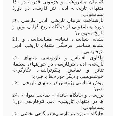
19. گفتمان مشروعیّت و هژمونی قدرت در
متن­های تاریخی- ادبی نثر فارسی در دورۀ
پسامغولی ؛
20. بازشناختِ نثرهای تاریخی- ادبی فارسی
دورۀ پسامغولی از دیدگاه تاریخ گرایی نوین و
تاریخ مفهومی؛
21. نشانه شناسی، نشانه- معناشناسی و
نشانه شناسی فرهنگی متن­های تاریخی- ادبی
نثرفارسی؛
22. واکاوی اقتباس و بازنویسی متن­های
تاریخی- ادبی نثرفارسی در حوزه­های سینما،
تئاتر و نمایش، پیکر­تراشی، نگارگری،
خوشنویسی و دیگر حوزه های هنری؛
23. روش شناسی پژوهش در متن­های تاریخی-
ادبی؛
24. بررسی و جایگاه خاندان« صاحب دیوان»
ها در متن­های تاریخی- ادبی نثرفارسی دورۀ
پسامغولی ؛
25. جایگاه «موزه نثرفارسی» درآگاهی بخشی