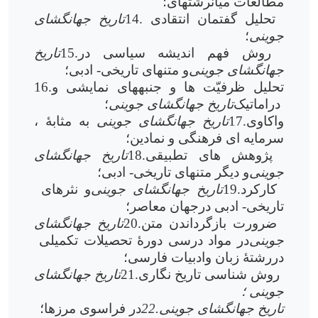
مطالعات میان­رشته­ای؛
14. تحلیل گفتمان انتقادی
تاریخ جهانگشای
جوینی
؛
15.روش فهم اندیشه سیاسی در
تاریخ
جهانگشای جوینی
و متن­های تاریخی- ادبی؛
16.تحلیل ظرفیّت ها و جنبه­های نمایشی و
دراماتیک
تاریخ جهانگشای جوینی
؛
17.واکاوی
تاریخ جهانگشای جوینی
، به مثابۀ
سرمایه ای فرهنگی و نمادین؛
18.پژوهش های تطبیقی
تاریخ جهانگشای
جوینی
و دیگر متن­های تاریخی- ادبی؛
19.کارکرد
تاریخ جهانگشای جوینی
و نثرهای
تاریخی- ادبی درجهان معاصر؛
20.ضرورت بازگرداندن متن
تاریخ جهانگشای
جوینی
در مواد درسی دورۀ تحصیلات تکمیلی
دررشتۀ زبان وادبیات فارسی؛
21.روش شناسی تاریخ نگاری
تاریخ جهانگشای
جوینی ؛
22.تاریخ جهانگشای جوینی
در فراسوی مرزها؛