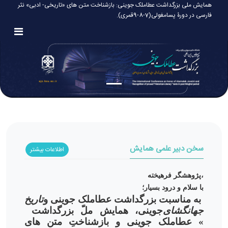
همایش ملی بزرگداشت عطاملک جوینی: بازشناخت متن های «تاریخی- ادبی» نثر
فارسی در دورۀ پسامغولی(7-8-9قمری).
سخن دبیر علمی همایش
اطلاعات بیشتر
پژوهشگر فرهیخته،
با سلام و درود بسیار؛
به مناسبت
بزرگداشت عطاملک جوینی و
تاریخ
جهانگشای
جوینی، همایش ملّ بزرگداشت
عطاملک جوینی و «
بازشناختِ متن های