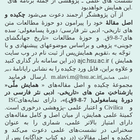
نشست های علمی ـ پژوهشی از جمله برنامه های
این همایش خواهدبود.
از آن پژوهشگر ارجمند دعوت می
شود
چکیده و
اصل مقالۀ
خود را پیرامون دو حوزۀ مطالعات متن
های تاریخی- ادبی نثر فارسی/ دورۀ پسامغولی: سده
های7-8-9ق. و حوزۀ مطالعات «تاریخ جهانگشای
جوینی» پژوهی و براساس موضوع­های پیشنهادی و با
توجّه به
تقویم همایش،
پس
از ثبت نام در وب سایت
ajc.hsu.ac.ir
همایش
(
)
در این سامانه بار گذاری کنید
و علاوه براین، فایل ورد چکیده را به نشانی رایانامۀ
دبیر
(
m.alavi.m@hsu.ac.ir
ارسال فرمایید.
علمی همایش(
مجموعۀ چکیده و اصل مقاله
های «
همایش ملّی«
بازشناختِ متن های «تاریخی- ادبی نثر فارسی در
دورۀ پسامغولی( 7-8-9ق.)»
، دارای نمایه
های
ISC
و
Civilica
و اعتبار علمی
-
پژوهشی درخوری است.
کمیتۀ علمی همایش، از میان اصل و کامل مقاله
های
دارای امتیاز بالاتر علمی، شماری را به عنوان
سخنرانی در نشست
های علمی دعوت می
کند و
چکیده و اصل مقالات (در دو کتاب جداگانه) پس از