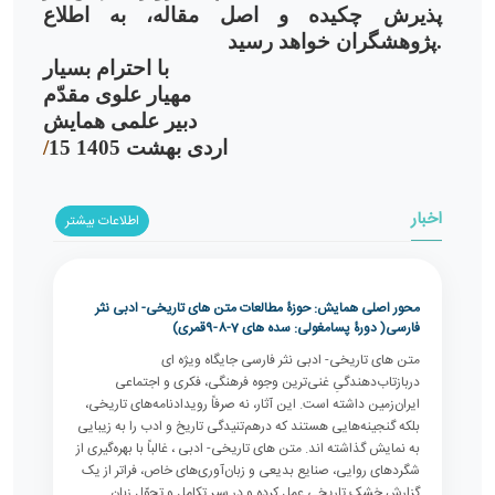
پذیرش چکیده و اصل مقاله، به اطلاع
پژوهشگران خواهد رسید.
با احترام بسیار
مهیار علوی مقدّم
دبیر علمی همایش
15 اردی بهشت 1405
/
اخبار
اطلاعات بیشتر
محور اصلی همایش: حوزۀ مطالعات متن های تاریخی- ادبی نثر
فارسی( دورۀ پسامغولی: سده های 7-8-9قمری)
متن های تاریخی- ادبی نثر فارسی جایگاه ویژه ای
دربازتاب‌دهندگیِ غنی‌ترین وجوه فرهنگی، فکری و اجتماعی
ایران‌زمین داشته است. این آثار، نه صرفاً رویدادنامه‌های تاریخی،
بلکه گنجینه‌هایی هستند که درهم‌تنیدگی تاریخ و ادب را به زیبایی
به نمایش گذاشته اند. متن های تاریخی- ادبی ، غالباً با بهره‌گیری از
شگردهای روایی، صنایع بدیعی و زبان‌آوری‌های خاص، فراتر از یک
گزارش خشک تاریخی عمل کرده و در سیر تکامل و تحوّل زبان