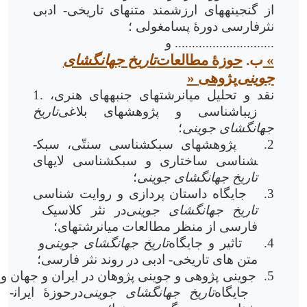
از گنجینه­های ارزشمند متن­های تاریخی- ادبی
نثرفارسی دورۀ پسامغولی ؛
و .............................
حوزۀ مطالعات «
ب.
تاریخ جهانگشای
جوینی
» پژوهی
1. نقد و تحلیل میان­رشته­ای جنبه­های هنری،
زیباشناسی و پژوهش­های بلاغی
تاریخ
جهانگشای جوینی
؛
2.
پژوهش­های سبک­شناسی سنتّی، سبک­
شناسی ساختاری و سبک­شناسی لایه­ای
تاریخ جهانگشای جوینی
؛
3.
جایگاه داستان پردازی و روایت شناسی
تاریخ جهانگشای جوینی
در نثر کلاسیک
فارسی از منظر مطالعات میان­رشته­ای؛
4.
تاثیر و جایگاه
تاریخ جهانگشای جوینی
و
متن های تاریخی- ادبی در روند نثر فارسی؛
5.
جوینی پژوهی و جوینی پژوهان در ایران و جهان و
جایگاه
تاریخ جهانگشای جوینی
درحوزۀ ایران­